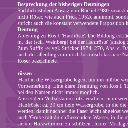
Besprechung der bisherigen Deutungen
Sachlich ist dem Ansatz von Büchel 1980 zuzustimm
nicht Röser, wie auch Frick 1952c annimmt, sonder
spricht auch die konstant verwendete Präposition i
Deutung
Ableitung zu Ros f. 'Hanfröste'. Die Bildung erklä
m. 'der (scil. Weinberg) bei der Hanfröste' (analog
Zum Suffix -er vgl. Stricker 1974, 270, Abs. c. D
auch der allerdings nur noch historisch fassbare 
Röser bezeichnete.
rössen
'Hanf in die Wässergrube legen, um ihn mürbe werd
Vorbemerkung: Eine klare Trennung von Ros f. 'H
bei den Namen nicht immer möglich.
Ausser
dem Verbalstamm
rötz
- erscheint in unse
'Hanfröste; ca. 30 cm tiefe Wassergrube, in die di
werden, damit nachher die Faser leicht abgelöst we
auch 'Grube mit
durchfliessendem
Wasser, in die 
sie vor Holzwürmern zu schützen', ferner 'Mistlag