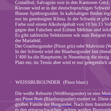
Cortaillod
,
Salvagnin
noir
in den Kantonen Genf,
Klevner
wird er in der deutschsprachigen Schweiz
Blauen Spätburgunder.
In kalkhaltigen Böden erg
nur im gemässigten Klima. In der Schweiz er gibt e
Farbe und einem Alkoholgehalt von 10 bis 13 Vol
gegen den Falschen und Echten Mehltau und infol
Es gibt zahlreiche Selektionen wie zum Beispiel d
der
Mariafeld
.
Der Grauburgunder (Pinot
gris
) oder
Malvoisie
(Wa
In der Schweiz wird der Blauburgunder fast überall
1’400 ha die Hauptsorte; in Neuenburg die einzig 
Platz ein; im Tessin aber wird er nur gelegentlich
WEISSBURGUNDER
·
(Pinot blanc)
Die weiße Rebsorte (Weißburgunder) ist eine
Muta
aus
Pinot Noir
(Blauburgunder) mutiert ist. Diese 
großen
Famile
der
Burgunder
. Nach dem französi
es den ertragsschwachen „echten weißen Burgunde