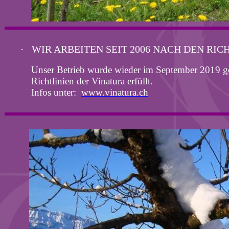
WIR ARBEITEN SEIT 2006 NACH DEN RI
·
Unser Betrieb wurde wieder im September 2019 g
Richtlinien der
Vinatura
erfüllt.
Infos unter:
www.vinatura.ch