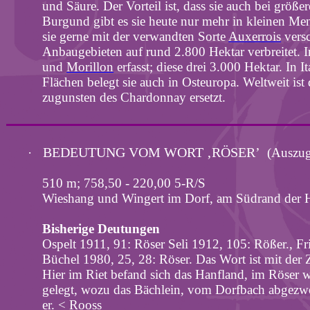
und Säure. Der Vorteil ist, dass sie auch bei größ
Burgund gibt es sie heute nur mehr in kleinen Men
sie gerne mit der verwandten Sorte
Auxerrois
versc
Anbaugebieten auf rund 2.800 Hektar verbreitet. 
und
Morillon
erfasst; diese drei 3.000 Hektar. In I
Flächen belegt sie auch in Osteuropa. Weltweit ist
zugunsten des Chardonnay ersetzt.
BEDEUTUNG VOM WORT ‚RÖSER’
·
(Auszu
510 m; 758,50 - 220,00 5-R/S
Wieshang
und Wingert im Dorf, am Südrand der
Bisherige Deutungen
Ospelt 1911, 91: Röser
Seli
1912, 105:
Rößer
., F
Büchel 1980, 25, 28: Röser. Das Wort ist mit der
Hier im Riet befand sich das
Hanfland
, im Röser 
gelegt, wozu das Bächlein, vom Dorfbach abgezwei
er. <
Rooss