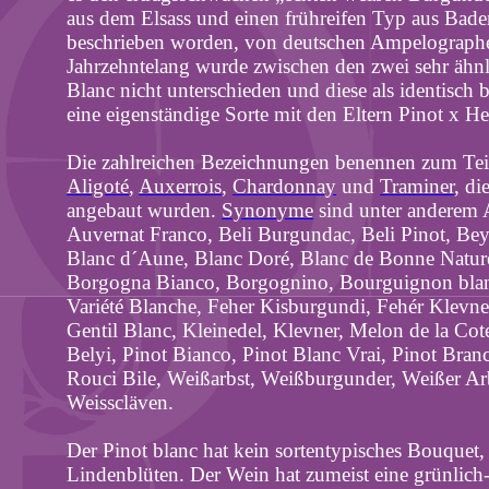
aus dem Elsass und einen frühreifen Typ aus Baden
beschrieben worden, von deutschen
Ampelograph
Jahrzehntelang wurde zwischen den zwei sehr ähn
Blanc nicht unterschieden und diese als identisch 
eine eigenständige Sorte mit den Eltern Pinot x
He
Die zahlreichen Bezeichnungen benennen zum Teil
Aligoté
,
Auxerrois
,
Chardonnay
und
Traminer
, di
angebaut wurden.
Synonyme
sind unter anderem
Auvernat
Franco,
Beli
Burgundac
,
Beli
Pinot, Bey
Blanc
d´Aune
, Blanc
Doré
, Blanc de Bonne Natur
Borgogna
Bianco,
Borgognino
,
Bourguignon
bla
Variété
Blanche,
Feher
Kisburgundi
,
Fehér
Klevne
Gentil Blanc, Kleinedel,
Klevner
,
Melon
de la
Cot
Belyi
, Pinot Bianco, Pinot Blanc
Vrai
, Pinot Bran
Rouci
Bile
,
Weißarbst
, Weißburgunder, Weißer
Ar
Weisscläven
.
Der Pinot
blanc
hat kein sortentypisches Bouquet,
Lindenblüten. Der Wein hat zumeist eine grünlich