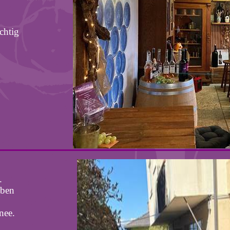
chtig
.
eben
nee.